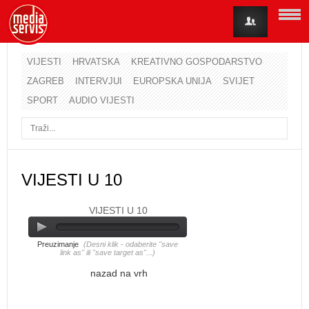
VIJESTI
HRVATSKA
KREATIVNO GOSPODARSTVO
ZAGREB
INTERVJUI
EUROPSKA UNIJA
SVIJET
Korisničko ime
SPORT
AUDIO VIJESTI
Lozinka
Zapamti me
VIJESTI U 10
VIJESTI U 10
Zaboravili ste lozinku?
Zaboravili ste korisničko ime?
Preuzimanje
(Desni klik - odaberite "save
link as" ili "save target as"...)
nazad na vrh