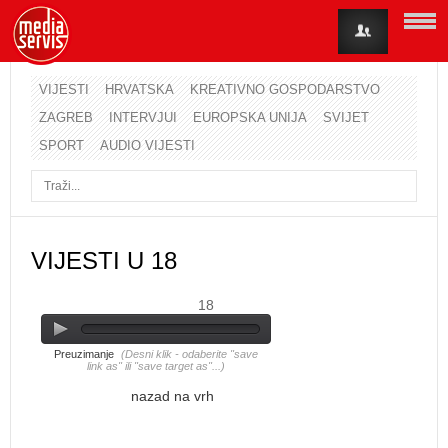
VIJESTI
HRVATSKA
KREATIVNO GOSPODARSTVO
ZAGREB
INTERVJUI
EUROPSKA UNIJA
SVIJET
Korisničko ime
SPORT
AUDIO VIJESTI
Lozinka
Zapamti me
VIJESTI U 18
18
Zaboravili ste lozinku?
Zaboravili ste korisničko ime?
Preuzimanje
(Desni klik - odaberite "save
link as" ili "save target as"...)
nazad na vrh