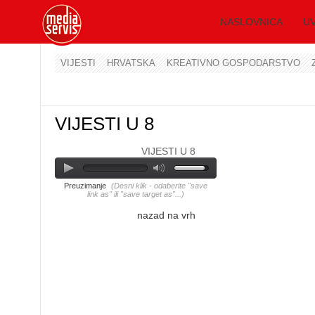
NASLOVNICA
UV
VIJESTI
HRVATSKA
KREATIVNO GOSPODARSTVO
VIJESTI U 8
VIJESTI U 8
Preuzimanje
(Desni klik - odaberite "save
link as" ili "save target as"...)
nazad na vrh