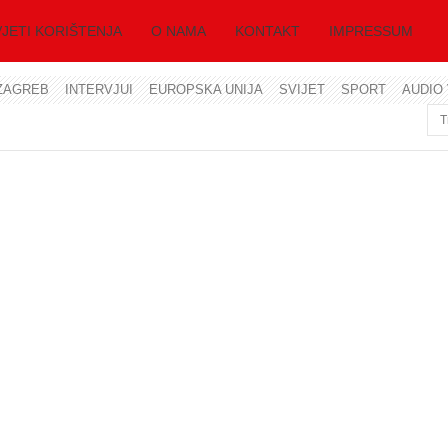
JETI KORIŠTENJA
O NAMA
KONTAKT
IMPRESSUM
ZAGREB
INTERVJUI
EUROPSKA UNIJA
SVIJET
SPORT
AUDIO 
Korisničko ime
Lozinka
Zapamti me
Zaboravili ste lozinku?
Zaboravili ste korisničko ime?