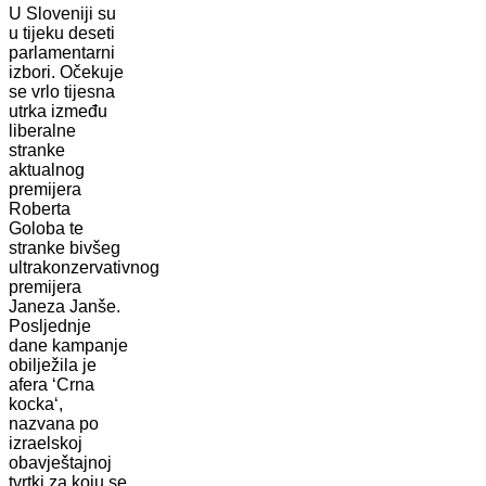
U Sloveniji su
u tijeku deseti
parlamentarni
izbori. Očekuje
se vrlo tijesna
utrka između
liberalne
stranke
aktualnog
premijera
Roberta
Goloba te
stranke bivšeg
ultrakonzervativnog
premijera
Janeza Janše.
Posljednje
dane kampanje
obilježila je
afera ‘Crna
kocka‘,
nazvana po
izraelskoj
obavještajnoj
tvrtki za koju se