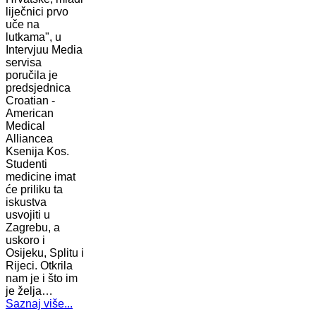
liječnici prvo
uče na
lutkama", u
Intervjuu Media
servisa
poručila je
predsjednica
Croatian -
American
Medical
Alliancea
Ksenija Kos.
Studenti
medicine imat
će priliku ta
iskustva
usvojiti u
Zagrebu, a
uskoro i
Osijeku, Splitu i
Rijeci. Otkrila
nam je i što im
je želja…
Saznaj više...