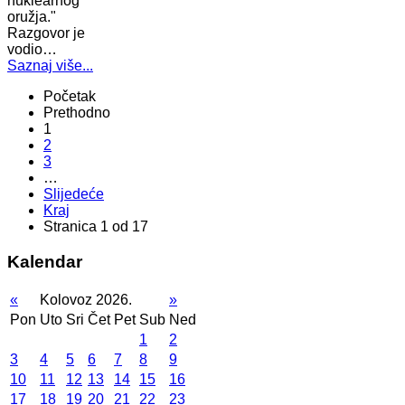
nuklearnog
oružja."
Razgovor je
vodio…
Saznaj više...
Početak
Prethodno
1
2
3
…
Slijedeće
Kraj
Stranica 1 od 17
Kalendar
«
Kolovoz 2026.
»
Pon
Uto
Sri
Čet
Pet
Sub
Ned
1
2
3
4
5
6
7
8
9
10
11
12
13
14
15
16
17
18
19
20
21
22
23