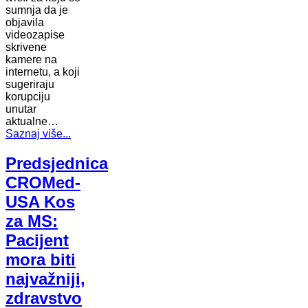
sumnja da je
objavila
videozapise
skrivene
kamere na
internetu, a koji
sugeriraju
korupciju
unutar
aktualne…
Saznaj više...
Predsjednica
CROMed-
USA Kos
za MS:
Pacijent
mora biti
najvažniji,
zdravstvo