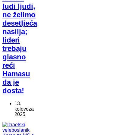
ludi ljudi,
ne želimo
desetljeća
nasilja;
lideri
trebaju
glasno
reći
Hamasu
da je
dosta!
13.
kolovoza
2025.