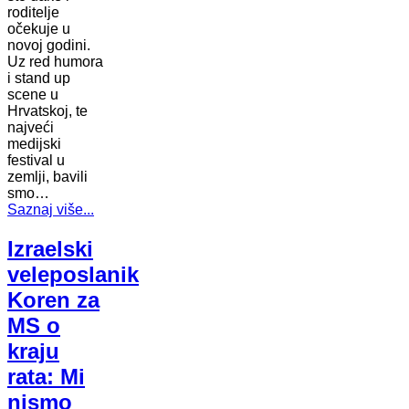
roditelje
očekuje u
novoj godini.
Uz red humora
i stand up
scene u
Hrvatskoj, te
najveći
medijski
festival u
zemlji, bavili
smo…
Saznaj više...
Izraelski
veleposlanik
Koren za
MS o
kraju
rata: Mi
nismo