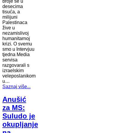
broje se u
desecima
tisuća, a
milijuni
Palestinaca
žive u
nezamislivoj
humanitarnoj
krizi. O svemu
smo u Intervjuu
tjedna Media
servisa
razgovarali s
izraelskim
veleposlanikom
u…
Saznaj više...
Anušić
za MS:
Suludo je
okupljanje
na