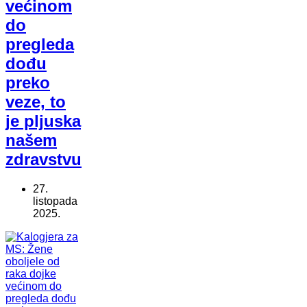
većinom
do
pregleda
dođu
preko
veze, to
je pljuska
našem
zdravstvu
27.
listopada
2025.