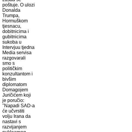
poštuje. O ulozi
Donalda
Trumpa,
Hormuškom
tjesnacu,
dobitnicima i
gubitnicima
sukoba u
Intervjuu tjedna
Media servisa
razgovarali
smo s
političkim
konzultantom i
bivšim
diplomatom
Domagojem
Juričićem koji
je poručio:
"Napadi SAD-a
će učvrstiti
volju Irana da
nastavi s
razvijanjem