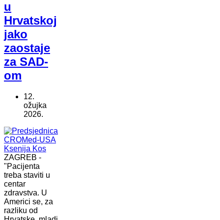
u
Hrvatskoj
jako
zaostaje
za SAD-
om
12.
ožujka
2026.
ZAGREB -
"Pacijenta
treba staviti u
centar
zdravstva. U
Americi se, za
razliku od
Hrvatske, mladi