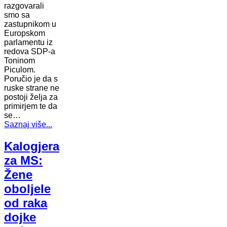
razgovarali
smo sa
zastupnikom u
Europskom
parlamentu iz
redova SDP-a
Toninom
Piculom.
Poručio je da s
ruske strane ne
postoji želja za
primirjem te da
se…
Saznaj više...
Kalogjera
za MS:
Žene
oboljele
od raka
dojke