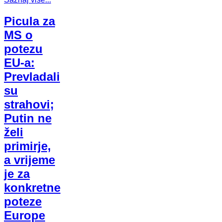
Picula za
MS o
potezu
EU-a:
Prevladali
su
strahovi;
Putin ne
želi
primirje,
a vrijeme
je za
konkretne
poteze
Europe