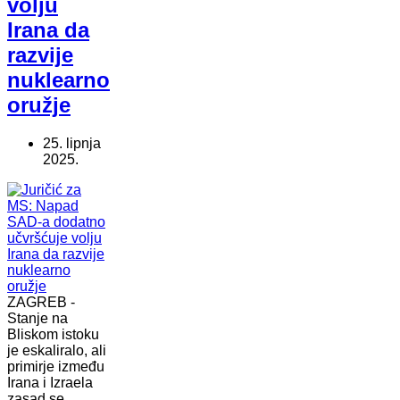
volju
Irana da
razvije
nuklearno
oružje
25. lipnja
2025.
ZAGREB -
Stanje na
Bliskom istoku
je eskaliralo, ali
primirje između
Irana i Izraela
zasad se