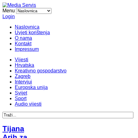
Menu
Login
Naslovnica
Uvjeti korištenja
O nama
Kontakt
Impressum
Vijesti
Hrvatska
Kreativno gospodarstvo
Zagreb
Intervjui
Europska unija
Svijet
Sport
Audio vijesti
Tijana
Arih za