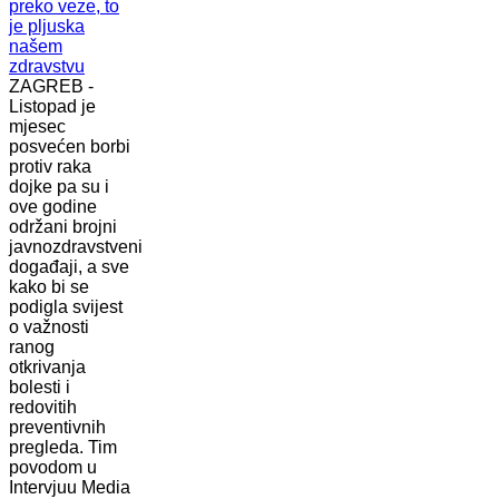
ZAGREB -
Listopad je
mjesec
posvećen borbi
protiv raka
dojke pa su i
ove godine
održani brojni
javnozdravstveni
događaji, a sve
kako bi se
podigla svijest
o važnosti
ranog
otkrivanja
bolesti i
redovitih
preventivnih
pregleda. Tim
povodom u
Intervjuu Media