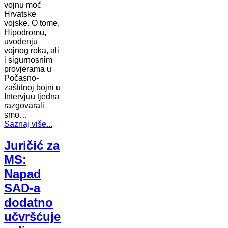
vojnu moć
Hrvatske
vojske. O tome,
Hipodromu,
uvođenju
vojnog roka, ali
i sigurnosnim
provjerama u
Počasno-
zaštitnoj bojni u
Intervjuu tjedna
razgovarali
smo…
Saznaj više...
Juričić za
MS:
Napad
SAD-a
dodatno
učvršćuje