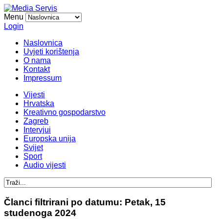
Menu
Login
Naslovnica
Uvjeti korištenja
O nama
Kontakt
Impressum
Vijesti
Hrvatska
Kreativno gospodarstvo
Zagreb
Intervjui
Europska unija
Svijet
Sport
Audio vijesti
Članci filtrirani po datumu: Petak, 15
studenoga 2024