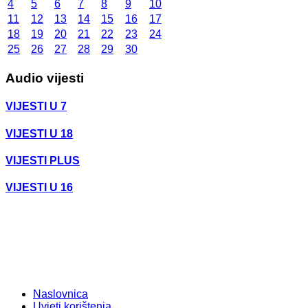
4
5
6
7
8
9
10
11
12
13
14
15
16
17
18
19
20
21
22
23
24
25
26
27
28
29
30
Audio vijesti
VIJESTI U 7
VIJESTI U 18
VIJESTI PLUS
VIJESTI U 16
Naslovnica
Uvjeti korištenja