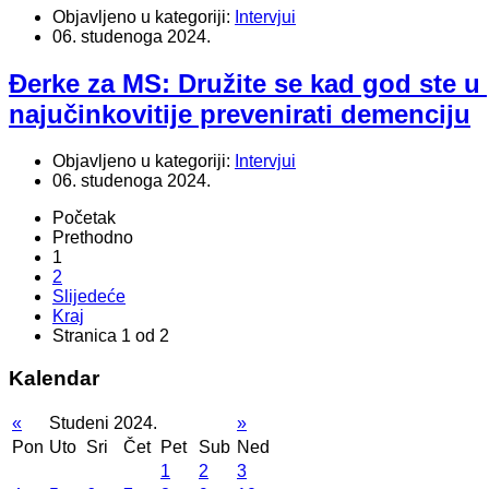
Objavljeno u kategoriji:
Intervjui
06. studenoga 2024.
Đerke za MS: Družite se kad god ste u pr
najučinkovitije prevenirati demenciju
Objavljeno u kategoriji:
Intervjui
06. studenoga 2024.
Početak
Prethodno
1
2
Slijedeće
Kraj
Stranica 1 od 2
Kalendar
«
Studeni 2024.
»
Pon
Uto
Sri
Čet
Pet
Sub
Ned
1
2
3