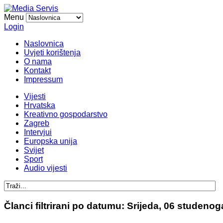
Menu
Login
Naslovnica
Uvjeti korištenja
O nama
Kontakt
Impressum
Vijesti
Hrvatska
Kreativno gospodarstvo
Zagreb
Intervjui
Europska unija
Svijet
Sport
Audio vijesti
Članci filtrirani po datumu: Srijeda, 06 studeno