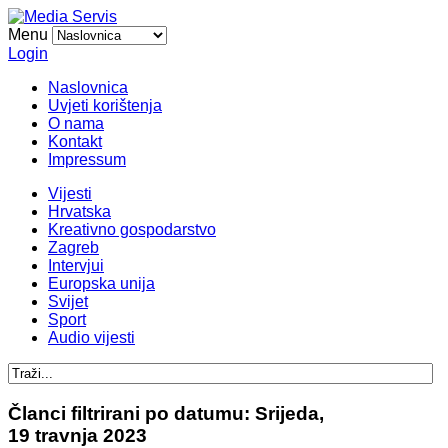
Menu
Login
Naslovnica
Uvjeti korištenja
O nama
Kontakt
Impressum
Vijesti
Hrvatska
Kreativno gospodarstvo
Zagreb
Intervjui
Europska unija
Svijet
Sport
Audio vijesti
Članci filtrirani po datumu: Srijeda,
19 travnja 2023