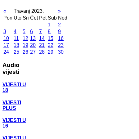
«
Travanj 2023.
»
Pon
Uto
Sri
Čet
Pet
Sub
Ned
1
2
3
4
5
6
7
8
9
10
11
12
13
14
15
16
17
18
19
20
21
22
23
24
25
26
27
28
29
30
Audio
vijesti
VIJESTI U
18
VIJESTI
PLUS
VIJESTI U
16
VIJESTI U