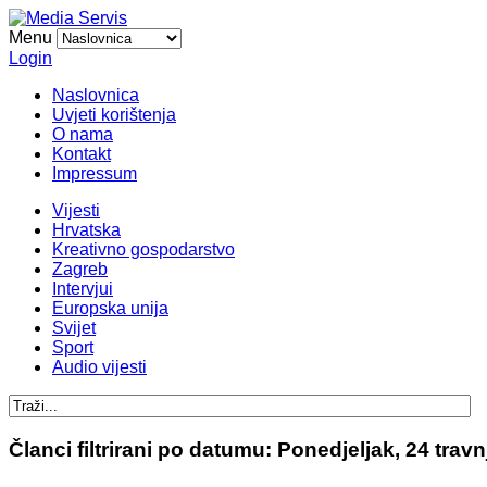
Menu
Login
Naslovnica
Uvjeti korištenja
O nama
Kontakt
Impressum
Vijesti
Hrvatska
Kreativno gospodarstvo
Zagreb
Intervjui
Europska unija
Svijet
Sport
Audio vijesti
Članci filtrirani po datumu: Ponedjeljak, 24 trav