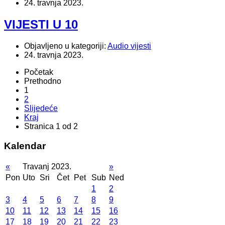
24. travnja 2023.
VIJESTI U 10
Objavljeno u kategoriji:
Audio vijesti
24. travnja 2023.
Početak
Prethodno
1
2
Slijedeće
Kraj
Stranica 1 od 2
Kalendar
«
Travanj 2023.
»
Pon
Uto
Sri
Čet
Pet
Sub
Ned
1
2
3
4
5
6
7
8
9
10
11
12
13
14
15
16
17
18
19
20
21
22
23