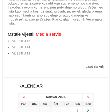
odgovore na izazove koji oblikuju suvremeno novinarstvo.
Također, i ovom konferencijom potvrđujemo ulogu Večernjeg
lista kao medija koji, uz snažnu tradiciju, uvijek gleda prema
naprijed i kontinuirano sudjeluje u razvoju medijske
industrije“, izjavio je Dražen Klarić, glavni urednik Večernjeg
lista.
Ostale vijesti:
Media servis
VIJESTI U 15
VIJESTI U 14
VIJESTI U 13
nazad na vrh
KALENDAR
«
»
Kolovoz 2026.
Pon
Uto
Sri
Čet
Pet
Sub
Ned
1
2