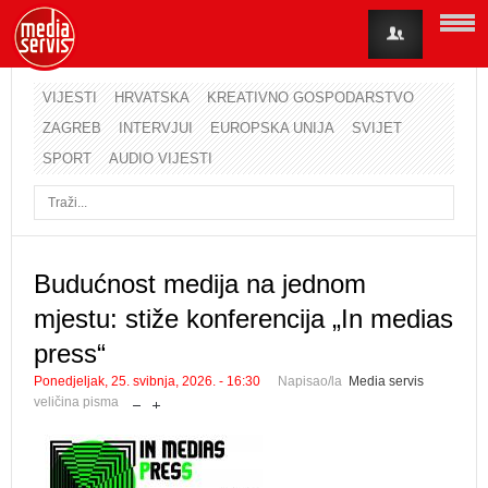
VIJESTI
HRVATSKA
KREATIVNO GOSPODARSTVO
ZAGREB
INTERVJUI
EUROPSKA UNIJA
SVIJET
Korisničko ime
SPORT
AUDIO VIJESTI
Lozinka
Zapamti me
Budućnost medija na jednom
mjestu: stiže konferencija „In medias
Zaboravili ste lozinku?
Zaboravili ste korisničko ime?
press“
Ponedjeljak, 25. svibnja, 2026. - 16:30
Napisao/la
Media servis
veličina pisma