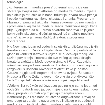
tehnologije.
„Konferenciju ‘In medias press’ pokrenuli smo s idejom
stvaranja svojevrsne platforme od medija za medije - mjesta
koje okuplja stručnjake iz naše industrije, otvara nova pitanja
i potiče kvalitetnu razmjenu iskustava i znanja. Programom
ulazimo u samu srž aktualnih tema suvremenog novinarstva
i promjena s kojima se mediji susreću intenzivnije nego ikada
prije. Vjerujemo da su upravo otvorena rasprava i dijeljenje
konkretnih iskustava ključni za razvoj još snažnije medijske
scene“, izjavila je Ivona Radić, direktorica programa
konferencije.
Nic Newman, jedan od vodećih svjetskih analitičara medijskih
trendova i autor Reuters Digital News Reporta, predstavit će
globalni kontekst izazova s kojima se suočavaju mediji, od
razine povjerenja i interesa do sve većeg utjecaja drugih
kreatora sadržaja. Među govornicima je i Pete Radovich,
višestruko nagrađivani kreativni direktor i producent, koji će u
razgovoru s Borisom Kovačekom otkriti kako je nastao
Golazo, najgledaniji nogometni show na svijetu. Sebastian
Krause iz Kleine Zeitung govorit će o kraju ere klikova i što
kada “posjetitelj” stranice više nije čovjek nego AI agent.
„Večernji list već više od šezdeset godina nije samo jedan od
vodećih hrvatskih medija, već i mjesto na kojem nastaju nove
ideje, projekti i formati koji mijenjaju medijsku scenu.
Konferencija je i dio naše društvene odgovornosti. Dovoljno
smo dugo tu da bismo suvereno vodili dijalog o budućnosti
medija, razmijenili iskustva i zajedno s kolegama potražili