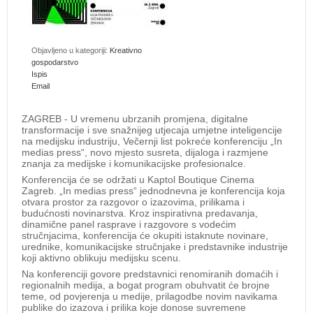
Objavljeno u kategoriji:
Kreativno
gospodarstvo
Ispis
Email
ZAGREB - U vremenu ubrzanih promjena, digitalne
transformacije i sve snažnijeg utjecaja umjetne inteligencije
na medijsku industriju, Večernji list pokreće konferenciju „In
medias press“, novo mjesto susreta, dijaloga i razmjene
znanja za medijske i komunikacijske profesionalce.
Konferencija će se održati u Kaptol Boutique Cinema
Zagreb. „In medias press“ jednodnevna je konferencija koja
otvara prostor za razgovor o izazovima, prilikama i
budućnosti novinarstva. Kroz inspirativna predavanja,
dinamične panel rasprave i razgovore s vodećim
stručnjacima, konferencija će okupiti istaknute novinare,
urednike, komunikacijske stručnjake i predstavnike industrije
koji aktivno oblikuju medijsku scenu.
Na konferenciji govore predstavnici renomiranih domaćih i
regionalnih medija, a bogat program obuhvatit će brojne
teme, od povjerenja u medije, prilagodbe novim navikama
publike do izazova i prilika koje donose suvremene