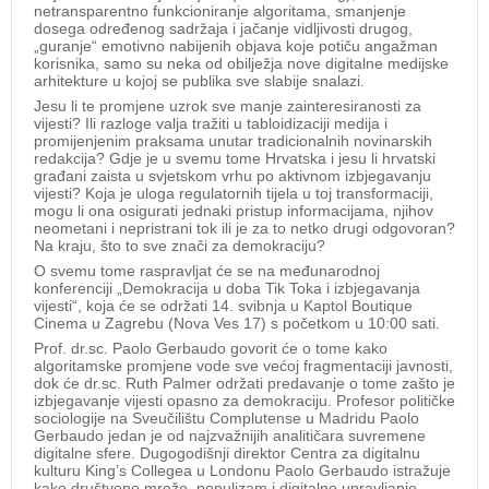
netransparentno funkcioniranje algoritama, smanjenje
dosega određenog sadržaja i jačanje vidljivosti drugog,
„guranje“ emotivno nabijenih objava koje potiču angažman
korisnika, samo su neka od obilježja nove digitalne medijske
arhitekture u kojoj se publika sve slabije snalazi.
Jesu li te promjene uzrok sve manje zainteresiranosti za
vijesti? Ili razloge valja tražiti u tabloidizaciji medija i
promijenjenim praksama unutar tradicionalnih novinarskih
redakcija? Gdje je u svemu tome Hrvatska i jesu li hrvatski
građani zaista u svjetskom vrhu po aktivnom izbjegavanju
vijesti? Koja je uloga regulatornih tijela u toj transformaciji,
mogu li ona osigurati jednaki pristup informacijama, njihov
neometani i nepristrani tok ili je za to netko drugi odgovoran?
Na kraju, što to sve znači za demokraciju?
O svemu tome raspravljat će se na međunarodnoj
konferenciji „Demokracija u doba Tik Toka i izbjegavanja
vijesti“, koja će se održati 14. svibnja u Kaptol Boutique
Cinema u Zagrebu (Nova Ves 17) s početkom u 10:00 sati.
Prof. dr.sc. Paolo Gerbaudo govorit će o tome kako
algoritamske promjene vode sve većoj fragmentaciji javnosti,
dok će dr.sc. Ruth Palmer održati predavanje o tome zašto je
izbjegavanje vijesti opasno za demokraciju. Profesor političke
sociologije na Sveučilištu Complutense u Madridu Paolo
Gerbaudo jedan je od najzvažnijih analitičara suvremene
digitalne sfere. Dugogodišnji direktor Centra za digitalnu
kulturu King’s Collegea u Londonu Paolo Gerbaudo istražuje
kako društvene mreže, populizam i digitalno upravljanje