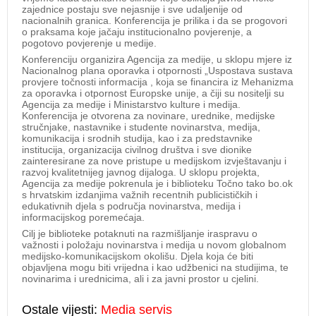
zajednice postaju sve nejasnije i sve udaljenije od
nacionalnih granica. Konferencija je prilika i da se progovori
o praksama koje jačaju institucionalno povjerenje, a
pogotovo povjerenje u medije.
Konferenciju organizira Agencija za medije, u sklopu mjere iz
Nacionalnog plana oporavka i otpornosti „Uspostava sustava
provjere točnosti informacija , koja se financira iz Mehanizma
za oporavka i otpornost Europske unije, a čiji su nositelji su
Agencija za medije i Ministarstvo kulture i medija.
Konferencija je otvorena za novinare, urednike, medijske
stručnjake, nastavnike i studente novinarstva, medija,
komunikacija i srodnih studija, kao i za predstavnike
institucija, organizacija civilnog društva i sve dionike
zainteresirane za nove pristupe u medijskom izvještavanju i
razvoj kvalitetnijeg javnog dijaloga. U sklopu projekta,
Agencija za medije pokrenula je i biblioteku Točno tako bo.ok
s hrvatskim izdanjima važnih recentnih publicističkih i
edukativnih djela s područja novinarstva, medija i
informacijskog poremećaja.
Cilj je biblioteke potaknuti na razmišljanje iraspravu o
važnosti i položaju novinarstva i medija u novom globalnom
medijsko-komunikacijskom okolišu. Djela koja će biti
objavljena mogu biti vrijedna i kao udžbenici na studijima, te
novinarima i urednicima, ali i za javni prostor u cjelini.
Ostale vijesti:
Media servis