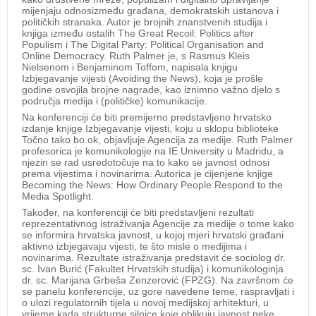
mijenjaju odnosizmeđu građana, demokratskih ustanova i
političkih stranaka. Autor je brojnih znanstvenih studija i
knjiga između ostalih The Great Recoil: Politics after
Populism i The Digital Party: Political Organisation and
Online Democracy. Ruth Palmer je, s Rasmus Kleis
Nielsenom i Benjaminom Toffom, napisala knjigu
Izbjegavanje vijesti (Avoiding the News), koja je prošle
godine osvojila brojne nagrade, kao iznimno važno djelo s
područja medija i (političke) komunikacije.
Na konferenciji će biti premijerno predstavljeno hrvatsko
izdanje knjige Izbjegavanje vijesti, koju u sklopu biblioteke
Točno tako bo.ok, objavljuje Agencija za medije. Ruth Palmer
profesorica je komunikologije na IE University u Madridu, a
njezin se rad usredotočuje na to kako se javnost odnosi
prema vijestima i novinarima. Autorica je cijenjene knjige
Becoming the News: How Ordinary People Respond to the
Media Spotlight.
Također, na konferenciji će biti predstavljeni rezultati
reprezentativnog istraživanja Agencije za medije o tome kako
se informira hrvatska javnost, u kojoj mjeri hrvatski građani
aktivno izbjegavaju vijesti, te što misle o medijima i
novinarima. Rezultate istraživanja predstavit će sociolog dr.
sc. Ivan Burić (Fakultet Hrvatskih studija) i komunikologinja
dr. sc. Marijana Grbeša Zenzerović (FPZG). Na završnom će
se panelu konferencije, uz gore navedene teme, raspravljati i
o ulozi regulatornih tijela u novoj medijskoj arhitekturi, u
vrijeme kada strukturne silnice koje oblikuju javnost neke