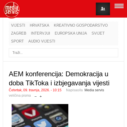
VIJESTI
HRVATSKA
KREATIVNO GOSPODARSTVO
ZAGREB
INTERVJUI
EUROPSKA UNIJA
SVIJET
Korisničko ime
SPORT
AUDIO VIJESTI
Lozinka
Zapamti me
AEM konferencija: Demokracija u
doba TikToka i izbjegavanja vijesti
Zaboravili ste lozinku?
Zaboravili ste korisničko ime?
Četvrtak, 09. travnja, 2026. - 10:15
Napisao/la
Media servis
veličina pisma