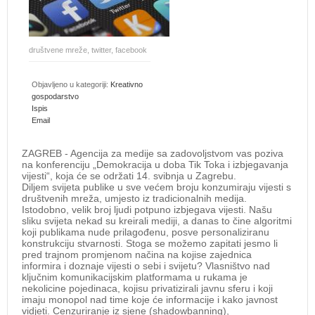
društvene mreže, twitter, facebook
Objavljeno u kategoriji:
Kreativno
gospodarstvo
Ispis
Email
ZAGREB - Agencija za medije sa zadovoljstvom vas poziva
na konferenciju „Demokracija u doba Tik Toka i izbjegavanja
vijesti“, koja će se održati 14. svibnja u Zagrebu.
Diljem svijeta publike u sve većem broju konzumiraju vijesti s
društvenih mreža, umjesto iz tradicionalnih medija.
Istodobno, velik broj ljudi potpuno izbjegava vijesti. Našu
sliku svijeta nekad su kreirali mediji, a danas to čine algoritmi
koji publikama nude prilagođenu, posve personaliziranu
konstrukciju stvarnosti. Stoga se možemo zapitati jesmo li
pred trajnom promjenom načina na kojise zajednica
informira i doznaje vijesti o sebi i svijetu? Vlasništvo nad
ključnim komunikacijskim platformama u rukama je
nekolicine pojedinaca, kojisu privatizirali javnu sferu i koji
imaju monopol nad time koje će informacije i kako javnost
vidjeti. Cenzuriranje iz sjene (shadowbanning),