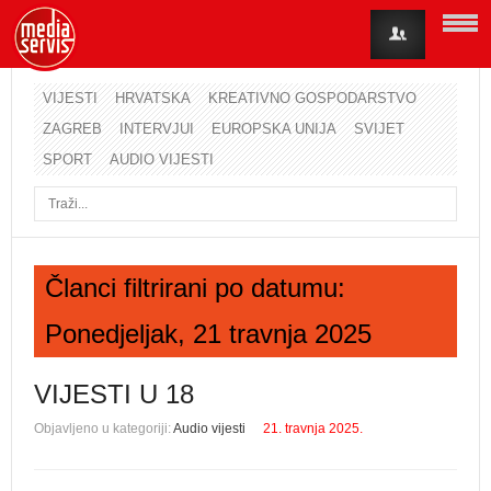
VIJESTI
HRVATSKA
KREATIVNO GOSPODARSTVO
ZAGREB
INTERVJUI
EUROPSKA UNIJA
SVIJET
Korisničko ime
SPORT
AUDIO VIJESTI
Lozinka
Zapamti me
Članci filtrirani po datumu:
Ponedjeljak, 21 travnja 2025
Zaboravili ste lozinku?
Zaboravili ste korisničko ime?
VIJESTI U 18
Objavljeno u kategoriji:
Audio vijesti
21. travnja 2025.