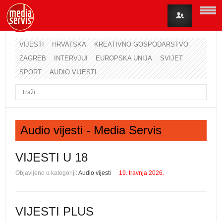
VIJESTI
HRVATSKA
KREATIVNO GOSPODARSTVO
ZAGREB
INTERVJUI
EUROPSKA UNIJA
SVIJET
Korisničko ime
SPORT
AUDIO VIJESTI
Lozinka
Zapamti me
Audio vijesti - Media Servis
Zaboravili ste lozinku?
Zaboravili ste korisničko ime?
VIJESTI U 18
Objavljeno u kategoriji:
Audio vijesti
19. travnja 2026.
VIJESTI PLUS