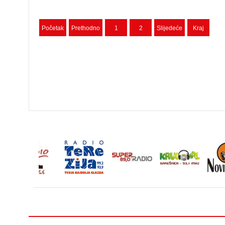
Početak
Prethodno
1
2
Slijedeće
Kraj