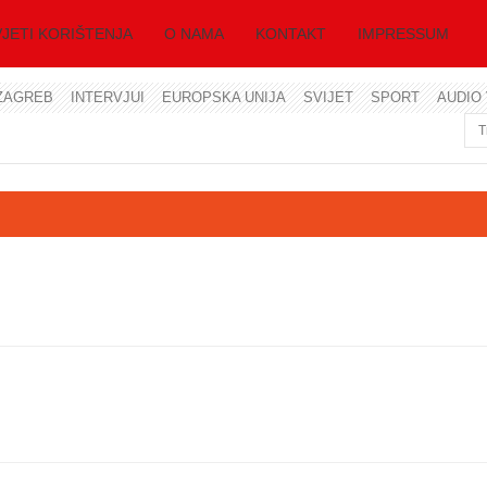
JETI KORIŠTENJA
O NAMA
KONTAKT
IMPRESSUM
ZAGREB
INTERVJUI
EUROPSKA UNIJA
SVIJET
SPORT
AUDIO 
Korisničko ime
Lozinka
Zapamti me
Zaboravili ste lozinku?
Zaboravili ste korisničko ime?