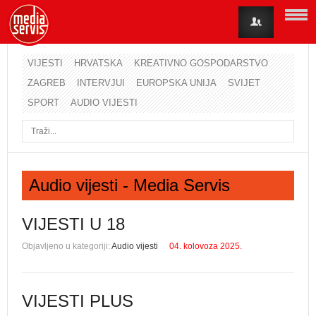
VIJESTI
HRVATSKA
KREATIVNO GOSPODARSTVO
ZAGREB
INTERVJUI
EUROPSKA UNIJA
SVIJET
Korisničko ime
SPORT
AUDIO VIJESTI
Lozinka
Zapamti me
Audio vijesti - Media Servis
Zaboravili ste lozinku?
Zaboravili ste korisničko ime?
VIJESTI U 18
Objavljeno u kategoriji:
Audio vijesti
04. kolovoza 2025.
VIJESTI PLUS