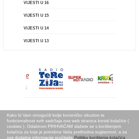
VIJESTI U 16
VIJESTI U 15
VIJESTI U 14
VIJESTI U 13
Kako bi Vam omogućili bolje korisničko iskustvo te
funkcionalnost svih sadržaja ova web stranica koristi kolačiće (
cookies ). Odabirom PRIHVAĆAM slažete se s korištenjem
Naslovnica
Uvjeti korištenja
O nama
Kontakti
Izjava o privatnosti
kolačića za koje je potrebna Vaša prethodna suglasnost, a za
sve dodatne informacije pročitajte
Politika korištenja kolačića (Cookies Policy)
Politiku korištenja kolačića