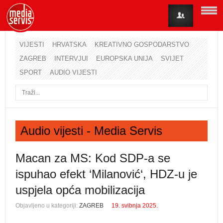
VIJESTI
HRVATSKA
KREATIVNO GOSPODARSTVO
ZAGREB
INTERVJUI
EUROPSKA UNIJA
SVIJET
Korisničko ime
SPORT
AUDIO VIJESTI
Lozinka
Zapamti me
Audio vijesti - Media Servis
Zaboravili ste lozinku?
Zaboravili ste korisničko ime?
Macan za MS: Kod SDP-a se
ispuhao efekt ‘Milanović‘, HDZ-u je
uspjela opća mobilizacija
Objavljeno u kategoriji:
ZAGREB
19. svibnja 2025.