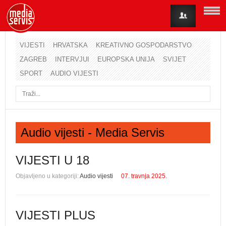
VIJESTI
HRVATSKA
KREATIVNO GOSPODARSTVO
ZAGREB
INTERVJUI
EUROPSKA UNIJA
SVIJET
Korisničko ime
SPORT
AUDIO VIJESTI
Lozinka
Zapamti me
Audio vijesti - Media Servis
Zaboravili ste lozinku?
Zaboravili ste korisničko ime?
VIJESTI U 18
Objavljeno u kategoriji:
Audio vijesti
07. travnja 2025.
VIJESTI PLUS