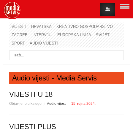
VIJESTI
HRVATSKA
KREATIVNO GOSPODARSTVO
ZAGREB
INTERVJUI
EUROPSKA UNIJA
SVIJET
Korisničko ime
SPORT
AUDIO VIJESTI
Lozinka
Zapamti me
Audio vijesti - Media Servis
Zaboravili ste lozinku?
Zaboravili ste korisničko ime?
VIJESTI U 18
Objavljeno u kategoriji:
Audio vijesti
15. rujna 2024.
VIJESTI PLUS