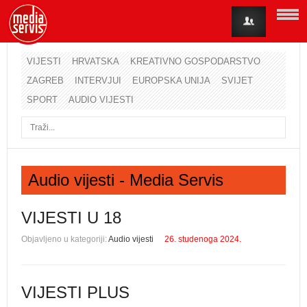
VIJESTI
HRVATSKA
KREATIVNO GOSPODARSTVO
ZAGREB
INTERVJUI
EUROPSKA UNIJA
SVIJET
Korisničko ime
SPORT
AUDIO VIJESTI
Lozinka
Zapamti me
Audio vijesti - Media Servis
Zaboravili ste lozinku?
Zaboravili ste korisničko ime?
VIJESTI U 18
Objavljeno u kategoriji:
Audio vijesti
26. studenoga 2024.
VIJESTI PLUS