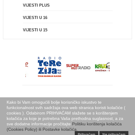
VIJESTI PLUS
VIJESTI U 16
VIJESTI U 15
Kako bi Vam omogućili bolje korisničko iskustvo te
funkcionalnost svih sadržaja ova web stranica koristi kolačiće (
cookies ). Odabirom PRIHVAĆAM slažete se s korištenjem
Naslovnica
Uvjeti korištenja
O nama
Kontakti
Izjava o privatnosti
kolačića za koje je potrebna Vaša prethodna suglasnost, a za
sve dodatne informacije pročitajte
Politika korištenja kolačića (Cookies Policy)
Politiku korištenja kolačića
(Cookies Policy) ili Postavke kolačića.
Powered by
Domena.com
Prihvaćam
Ne prihvaćam