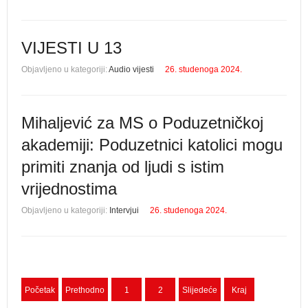
VIJESTI U 13
Objavljeno u kategoriji:
Audio vijesti
26. studenoga 2024.
Mihaljević za MS o Poduzetničkoj
akademiji: Poduzetnici katolici mogu
primiti znanja od ljudi s istim
vrijednostima
Objavljeno u kategoriji:
Intervjui
26. studenoga 2024.
Početak
Prethodno
1
2
Slijedeće
Kraj