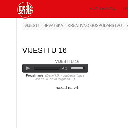
NASLOVNICA
UV
VIJESTI
HRVATSKA
KREATIVNO GOSPODARSTVO
VIJESTI U 16
VIJESTI U 16
Preuzimanje
(Desni klik - odaberite "save
link as" ili "save target as"...)
nazad na vrh