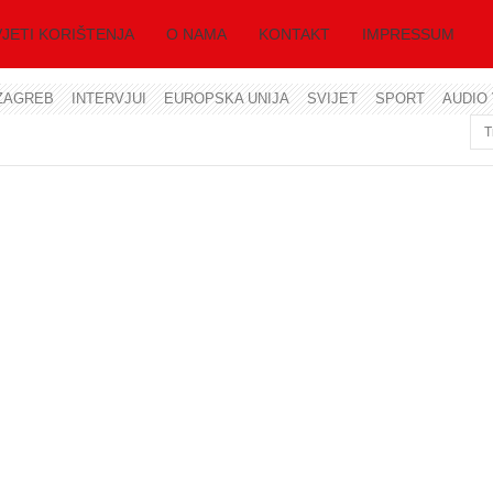
JETI KORIŠTENJA
O NAMA
KONTAKT
IMPRESSUM
ZAGREB
INTERVJUI
EUROPSKA UNIJA
SVIJET
SPORT
AUDIO 
Korisničko ime
Lozinka
Zapamti me
Zaboravili ste lozinku?
Zaboravili ste korisničko ime?