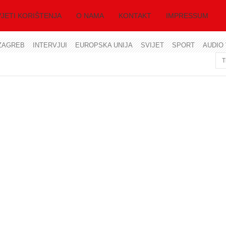
JETI KORIŠTENJA
O NAMA
KONTAKT
IMPRESSUM
ZAGREB
INTERVJUI
EUROPSKA UNIJA
SVIJET
SPORT
AUDIO 
Korisničko ime
Lozinka
Zapamti me
Zaboravili ste lozinku?
Zaboravili ste korisničko ime?