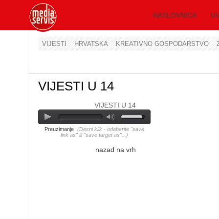
NASLOVNICA
UV
VIJESTI
HRVATSKA
KREATIVNO GOSPODARSTVO
VIJESTI U 14
VIJESTI U 14
Preuzimanje
(Desni klik - odaberite "save
link as" ili "save target as"...)
nazad na vrh