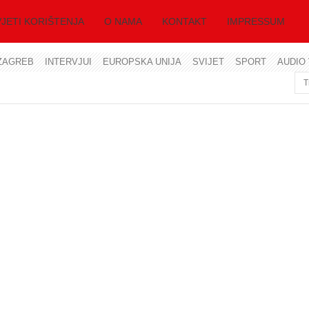
JETI KORIŠTENJA
O NAMA
KONTAKT
IMPRESSUM
ZAGREB
INTERVJUI
EUROPSKA UNIJA
SVIJET
SPORT
AUDIO 
Korisničko ime
Lozinka
Zapamti me
Zaboravili ste lozinku?
Zaboravili ste korisničko ime?