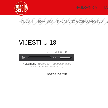
NASLOVNICA
UV
VIJESTI
HRVATSKA
KREATIVNO GOSPODARSTVO
VIJESTI U 18
VIJESTI U 18
Preuzimanje
(Desni klik - odaberite "save
link as" ili "save target as"...)
nazad na vrh