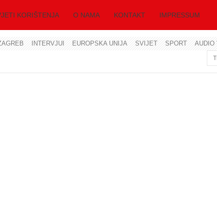
JETI KORIŠTENJA
O NAMA
KONTAKT
IMPRESSUM
ZAGREB
INTERVJUI
EUROPSKA UNIJA
SVIJET
SPORT
AUDIO 
Korisničko ime
Lozinka
Zapamti me
Zaboravili ste lozinku?
Zaboravili ste korisničko ime?