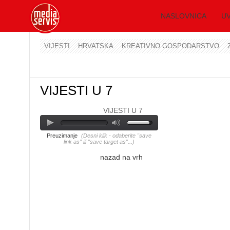
NASLOVNICA
UV
VIJESTI
HRVATSKA
KREATIVNO GOSPODARSTVO
VIJESTI U 7
VIJESTI U 7
Preuzimanje
(Desni klik - odaberite "save
link as" ili "save target as"...)
nazad na vrh