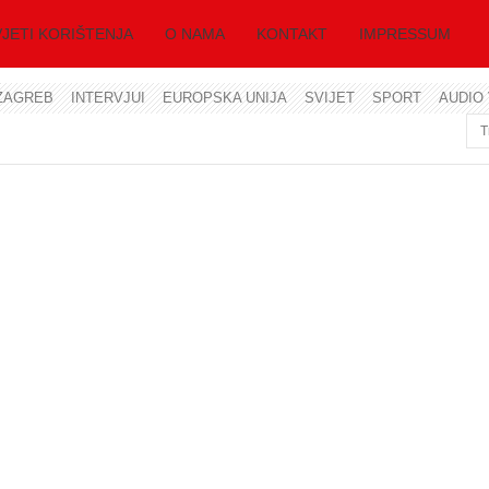
JETI KORIŠTENJA
O NAMA
KONTAKT
IMPRESSUM
ZAGREB
INTERVJUI
EUROPSKA UNIJA
SVIJET
SPORT
AUDIO 
Korisničko ime
Lozinka
Zapamti me
Zaboravili ste lozinku?
Zaboravili ste korisničko ime?