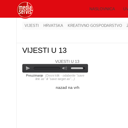
NASLOVNICA
UV
VIJESTI
HRVATSKA
KREATIVNO GOSPODARSTVO
VIJESTI U 13
VIJESTI U 13
Preuzimanje
(Desni klik - odaberite "save
link as" ili "save target as"...)
nazad na vrh