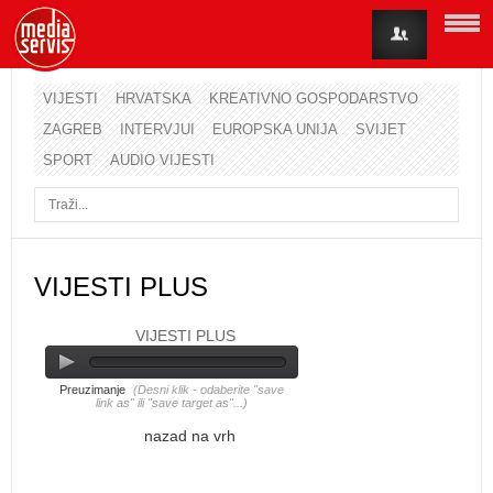
VIJESTI
HRVATSKA
KREATIVNO GOSPODARSTVO
ZAGREB
INTERVJUI
EUROPSKA UNIJA
SVIJET
Korisničko ime
SPORT
AUDIO VIJESTI
Lozinka
Zapamti me
VIJESTI PLUS
VIJESTI PLUS
Zaboravili ste lozinku?
Zaboravili ste korisničko ime?
Preuzimanje
(Desni klik - odaberite "save
link as" ili "save target as"...)
nazad na vrh