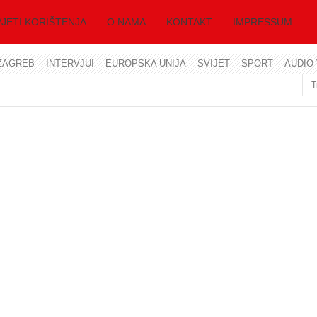
JETI KORIŠTENJA
O NAMA
KONTAKT
IMPRESSUM
ZAGREB
INTERVJUI
EUROPSKA UNIJA
SVIJET
SPORT
AUDIO 
Korisničko ime
Lozinka
Zapamti me
Zaboravili ste lozinku?
Zaboravili ste korisničko ime?