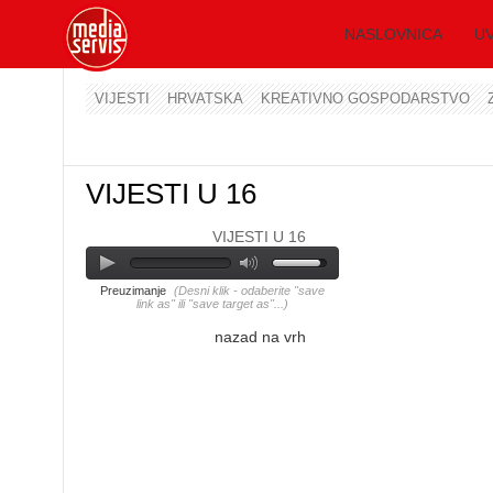
NASLOVNICA
UV
VIJESTI
HRVATSKA
KREATIVNO GOSPODARSTVO
VIJESTI U 16
VIJESTI U 16
Preuzimanje
(Desni klik - odaberite "save
link as" ili "save target as"...)
nazad na vrh