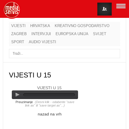
VIJESTI
HRVATSKA
KREATIVNO GOSPODARSTVO
ZAGREB
INTERVJUI
EUROPSKA UNIJA
SVIJET
Korisničko ime
SPORT
AUDIO VIJESTI
Lozinka
Zapamti me
VIJESTI U 15
VIJESTI U 15
Zaboravili ste lozinku?
Zaboravili ste korisničko ime?
Preuzimanje
(Desni klik - odaberite "save
link as" ili "save target as"...)
nazad na vrh