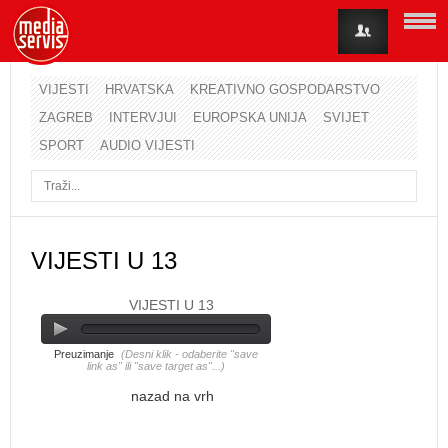
VIJESTI
HRVATSKA
KREATIVNO GOSPODARSTVO
ZAGREB
INTERVJUI
EUROPSKA UNIJA
SVIJET
Korisničko ime
SPORT
AUDIO VIJESTI
Lozinka
Zapamti me
VIJESTI U 13
VIJESTI U 13
Zaboravili ste lozinku?
Zaboravili ste korisničko ime?
Preuzimanje
(Desni klik - odaberite "save
link as" ili "save target as"...)
nazad na vrh