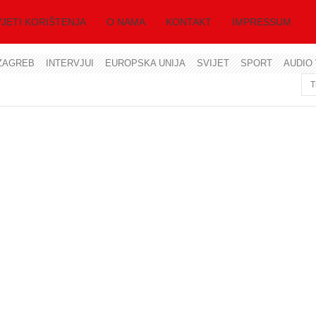
JETI KORIŠTENJA
O NAMA
KONTAKT
IMPRESSUM
ZAGREB
INTERVJUI
EUROPSKA UNIJA
SVIJET
SPORT
AUDIO 
Korisničko ime
Lozinka
Zapamti me
Zaboravili ste lozinku?
Zaboravili ste korisničko ime?