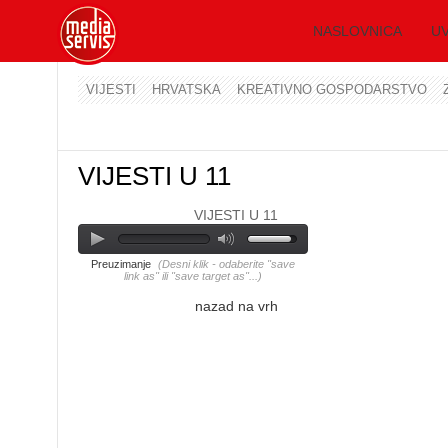
NASLOVNICA
UV
VIJESTI
HRVATSKA
KREATIVNO GOSPODARSTVO
VIJESTI U 11
VIJESTI U 11
Preuzimanje
(Desni klik - odaberite "save
link as" ili "save target as"...)
nazad na vrh