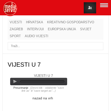
VIJESTI
HRVATSKA
KREATIVNO GOSPODARSTVO
ZAGREB
INTERVJUI
EUROPSKA UNIJA
SVIJET
Korisničko ime
SPORT
AUDIO VIJESTI
Lozinka
Zapamti me
VIJESTI U 7
VIJESTI U 7
Zaboravili ste lozinku?
Zaboravili ste korisničko ime?
Preuzimanje
(Desni klik - odaberite "save
link as" ili "save target as"...)
nazad na vrh