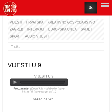
VIJESTI
HRVATSKA
KREATIVNO GOSPODARSTVO
ZAGREB
INTERVJUI
EUROPSKA UNIJA
SVIJET
Korisničko ime
SPORT
AUDIO VIJESTI
Lozinka
Zapamti me
VIJESTI U 9
VIJESTI U 9
Zaboravili ste lozinku?
Zaboravili ste korisničko ime?
Preuzimanje
(Desni klik - odaberite "save
link as" ili "save target as"...)
nazad na vrh