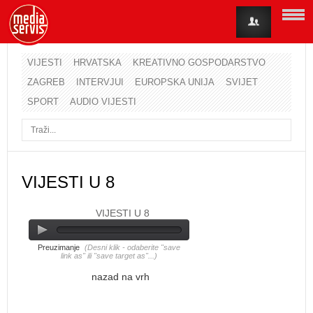
VIJESTI
HRVATSKA
KREATIVNO GOSPODARSTVO
ZAGREB
INTERVJUI
EUROPSKA UNIJA
SVIJET
Korisničko ime
SPORT
AUDIO VIJESTI
Lozinka
Zapamti me
VIJESTI U 8
VIJESTI U 8
Zaboravili ste lozinku?
Zaboravili ste korisničko ime?
Preuzimanje
(Desni klik - odaberite "save
link as" ili "save target as"...)
nazad na vrh