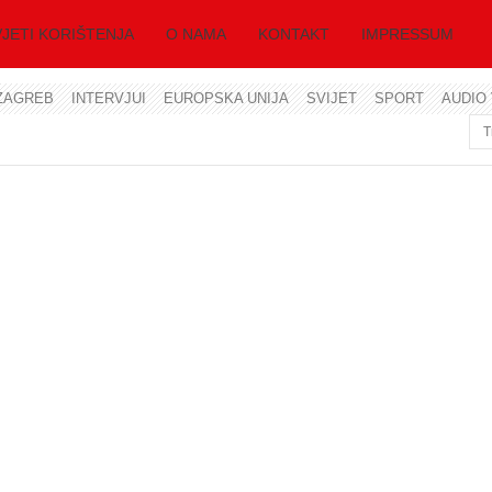
JETI KORIŠTENJA
O NAMA
KONTAKT
IMPRESSUM
ZAGREB
INTERVJUI
EUROPSKA UNIJA
SVIJET
SPORT
AUDIO 
Korisničko ime
Lozinka
Zapamti me
Zaboravili ste lozinku?
Zaboravili ste korisničko ime?