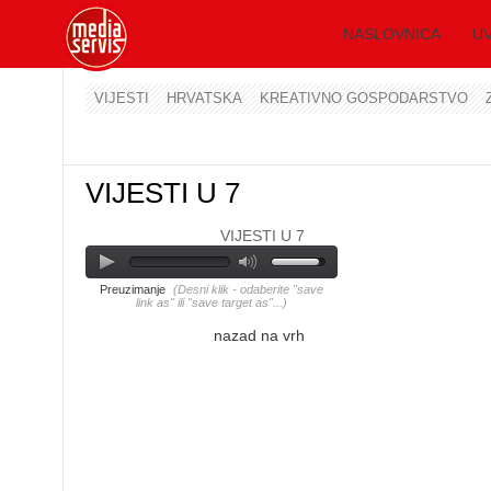
NASLOVNICA
UV
VIJESTI
HRVATSKA
KREATIVNO GOSPODARSTVO
VIJESTI U 7
VIJESTI U 7
Preuzimanje
(Desni klik - odaberite "save
link as" ili "save target as"...)
nazad na vrh