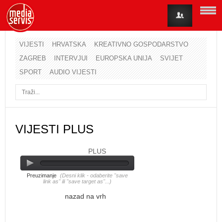
VIJESTI
HRVATSKA
KREATIVNO GOSPODARSTVO
ZAGREB
INTERVJUI
EUROPSKA UNIJA
SVIJET
Korisničko ime
SPORT
AUDIO VIJESTI
Lozinka
Zapamti me
VIJESTI PLUS
PLUS
Zaboravili ste lozinku?
Zaboravili ste korisničko ime?
Preuzimanje
(Desni klik - odaberite "save
link as" ili "save target as"...)
nazad na vrh