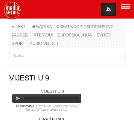
VIJESTI
HRVATSKA
KREATIVNO GOSPODARSTVO
ZAGREB
INTERVJUI
EUROPSKA UNIJA
SVIJET
Korisničko ime
SPORT
AUDIO VIJESTI
Lozinka
Zapamti me
VIJESTI U 9
VIJESTI U 9
Zaboravili ste lozinku?
Zaboravili ste korisničko ime?
Preuzimanje
(Desni klik - odaberite "save
link as" ili "save target as"...)
nazad na vrh