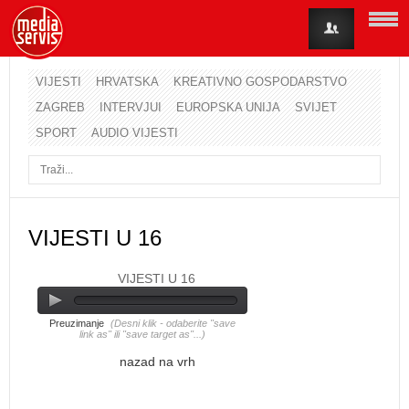
VIJESTI
HRVATSKA
KREATIVNO GOSPODARSTVO
ZAGREB
INTERVJUI
EUROPSKA UNIJA
SVIJET
Korisničko ime
SPORT
AUDIO VIJESTI
Lozinka
Zapamti me
VIJESTI U 16
VIJESTI U 16
Zaboravili ste lozinku?
Zaboravili ste korisničko ime?
Preuzimanje
(Desni klik - odaberite "save
link as" ili "save target as"...)
nazad na vrh