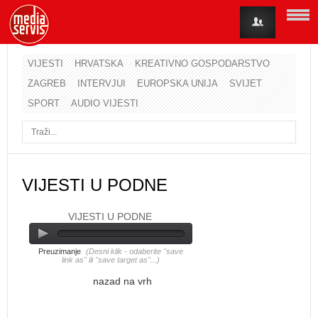
VIJESTI
HRVATSKA
KREATIVNO GOSPODARSTVO
ZAGREB
INTERVJUI
EUROPSKA UNIJA
SVIJET
Korisničko ime
SPORT
AUDIO VIJESTI
Lozinka
Zapamti me
VIJESTI U PODNE
VIJESTI U PODNE
Zaboravili ste lozinku?
Zaboravili ste korisničko ime?
Preuzimanje
(Desni klik - odaberite "save
link as" ili "save target as"...)
nazad na vrh