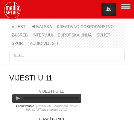
VIJESTI
HRVATSKA
KREATIVNO GOSPODARSTVO
ZAGREB
INTERVJUI
EUROPSKA UNIJA
SVIJET
Korisničko ime
SPORT
AUDIO VIJESTI
Lozinka
Zapamti me
VIJESTI U 11
VIJESTI U 11
Zaboravili ste lozinku?
Zaboravili ste korisničko ime?
Preuzimanje
(Desni klik - odaberite "save
link as" ili "save target as"...)
nazad na vrh