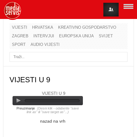
VIJESTI
HRVATSKA
KREATIVNO GOSPODARSTVO
ZAGREB
INTERVJUI
EUROPSKA UNIJA
SVIJET
Korisničko ime
SPORT
AUDIO VIJESTI
Lozinka
Zapamti me
VIJESTI U 9
VIJESTI U 9
Zaboravili ste lozinku?
Zaboravili ste korisničko ime?
Preuzimanje
(Desni klik - odaberite "save
link as" ili "save target as"...)
nazad na vrh