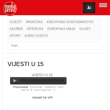
VIJESTI
HRVATSKA
KREATIVNO GOSPODARSTVO
ZAGREB
INTERVJUI
EUROPSKA UNIJA
SVIJET
Korisničko ime
SPORT
AUDIO VIJESTI
Lozinka
Zapamti me
VIJESTI U 15
VIJESTI U 15
Zaboravili ste lozinku?
Zaboravili ste korisničko ime?
Preuzimanje
(Desni klik - odaberite "save
link as" ili "save target as"...)
nazad na vrh