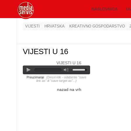
NASLOVNICA
UV
VIJESTI
HRVATSKA
KREATIVNO GOSPODARSTVO
VIJESTI U 16
VIJESTI U 16
Preuzimanje
(Desni klik - odaberite "save
link as" ili "save target as"...)
nazad na vrh