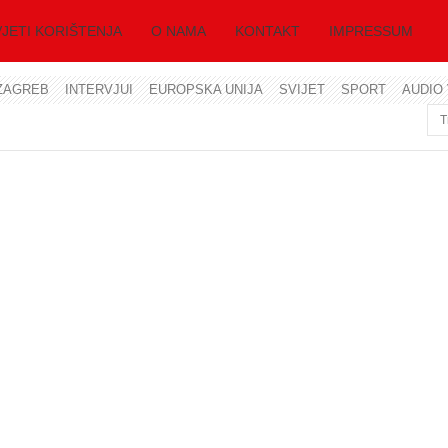
JETI KORIŠTENJA
O NAMA
KONTAKT
IMPRESSUM
ZAGREB
INTERVJUI
EUROPSKA UNIJA
SVIJET
SPORT
AUDIO 
Korisničko ime
Lozinka
Zapamti me
Zaboravili ste lozinku?
Zaboravili ste korisničko ime?