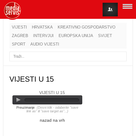
VIJESTI
HRVATSKA
KREATIVNO GOSPODARSTVO
ZAGREB
INTERVJUI
EUROPSKA UNIJA
SVIJET
Korisničko ime
SPORT
AUDIO VIJESTI
Lozinka
Zapamti me
VIJESTI U 15
VIJESTI U 15
Zaboravili ste lozinku?
Zaboravili ste korisničko ime?
Preuzimanje
(Desni klik - odaberite "save
link as" ili "save target as"...)
nazad na vrh