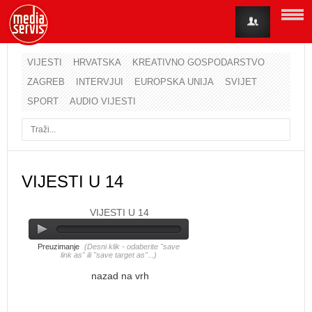
VIJESTI
HRVATSKA
KREATIVNO GOSPODARSTVO
ZAGREB
INTERVJUI
EUROPSKA UNIJA
SVIJET
Korisničko ime
SPORT
AUDIO VIJESTI
Lozinka
Zapamti me
VIJESTI U 14
VIJESTI U 14
Zaboravili ste lozinku?
Zaboravili ste korisničko ime?
Preuzimanje
(Desni klik - odaberite "save
link as" ili "save target as"...)
nazad na vrh