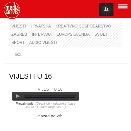
VIJESTI
HRVATSKA
KREATIVNO GOSPODARSTVO
ZAGREB
INTERVJUI
EUROPSKA UNIJA
SVIJET
Korisničko ime
SPORT
AUDIO VIJESTI
Lozinka
Zapamti me
VIJESTI U 16
VIJESTI U 16
Zaboravili ste lozinku?
Zaboravili ste korisničko ime?
Preuzimanje
(Desni klik - odaberite "save
link as" ili "save target as"...)
nazad na vrh