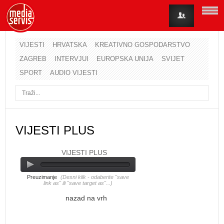
VIJESTI
HRVATSKA
KREATIVNO GOSPODARSTVO
ZAGREB
INTERVJUI
EUROPSKA UNIJA
SVIJET
Korisničko ime
SPORT
AUDIO VIJESTI
Lozinka
Zapamti me
VIJESTI PLUS
VIJESTI PLUS
Zaboravili ste lozinku?
Zaboravili ste korisničko ime?
Preuzimanje
(Desni klik - odaberite "save
link as" ili "save target as"...)
nazad na vrh