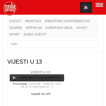
VIJESTI
HRVATSKA
KREATIVNO GOSPODARSTVO
ZAGREB
INTERVJUI
EUROPSKA UNIJA
SVIJET
Korisničko ime
SPORT
AUDIO VIJESTI
Lozinka
Zapamti me
VIJESTI U 13
VIJESTI U 13
Zaboravili ste lozinku?
Zaboravili ste korisničko ime?
Preuzimanje
(Desni klik - odaberite "save
link as" ili "save target as"...)
nazad na vrh