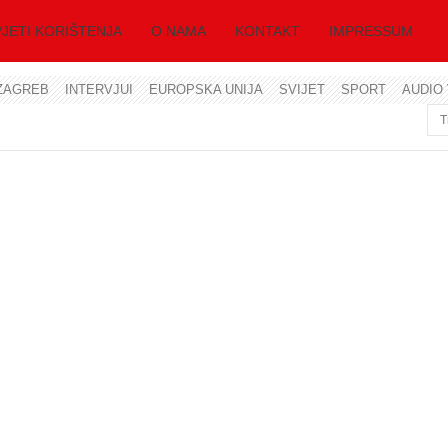
JETI KORIŠTENJA
O NAMA
KONTAKT
IMPRESSUM
ZAGREB
INTERVJUI
EUROPSKA UNIJA
SVIJET
SPORT
AUDIO 
Korisničko ime
Lozinka
Zapamti me
Zaboravili ste lozinku?
Zaboravili ste korisničko ime?