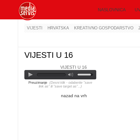
NASLOVNICA
UV
VIJESTI
HRVATSKA
KREATIVNO GOSPODARSTVO
VIJESTI U 16
VIJESTI U 16
Preuzimanje
(Desni klik - odaberite "save
link as" ili "save target as"...)
nazad na vrh