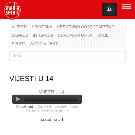
VIJESTI
HRVATSKA
KREATIVNO GOSPODARSTVO
ZAGREB
INTERVJUI
EUROPSKA UNIJA
SVIJET
Korisničko ime
SPORT
AUDIO VIJESTI
Lozinka
Zapamti me
VIJESTI U 14
VIJESTI U 14
Zaboravili ste lozinku?
Zaboravili ste korisničko ime?
Preuzimanje
(Desni klik - odaberite "save
link as" ili "save target as"...)
nazad na vrh