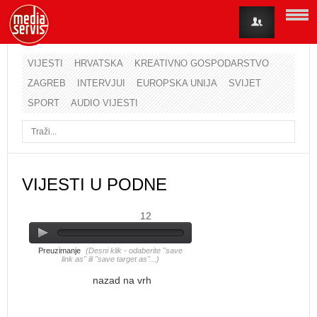
VIJESTI
HRVATSKA
KREATIVNO GOSPODARSTVO
ZAGREB
INTERVJUI
EUROPSKA UNIJA
SVIJET
Korisničko ime
SPORT
AUDIO VIJESTI
Lozinka
Zapamti me
VIJESTI U PODNE
12
Zaboravili ste lozinku?
Zaboravili ste korisničko ime?
Preuzimanje
(Desni klik - odaberite "save
link as" ili "save target as"...)
nazad na vrh