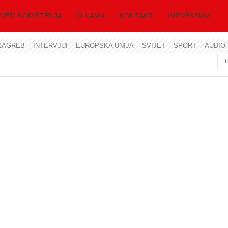
JETI KORIŠTENJA
O NAMA
KONTAKT
IMPRESSUM
ZAGREB
INTERVJUI
EUROPSKA UNIJA
SVIJET
SPORT
AUDIO 
Korisničko ime
Lozinka
Zapamti me
Zaboravili ste lozinku?
Zaboravili ste korisničko ime?