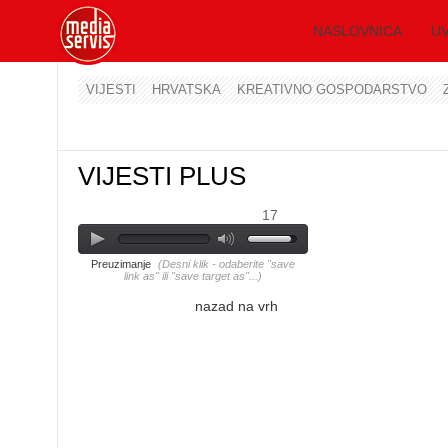
NASLOVNICA
UV
VIJESTI
HRVATSKA
KREATIVNO GOSPODARSTVO
VIJESTI PLUS
17
Preuzimanje
(Desni klik - odaberite "save
link as" ili "save target as"...)
nazad na vrh