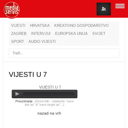
VIJESTI
HRVATSKA
KREATIVNO GOSPODARSTVO
ZAGREB
INTERVJUI
EUROPSKA UNIJA
SVIJET
Korisničko ime
SPORT
AUDIO VIJESTI
Lozinka
Zapamti me
VIJESTI U 7
VIJESTI U 7
Zaboravili ste lozinku?
Zaboravili ste korisničko ime?
Preuzimanje
(Desni klik - odaberite "save
link as" ili "save target as"...)
nazad na vrh